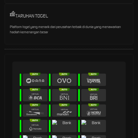
TARUHAN TOGEL
Platform togel yang menarik dari perusahan terbaik di dunia yang menawarkan
hadiah kemenangan besar