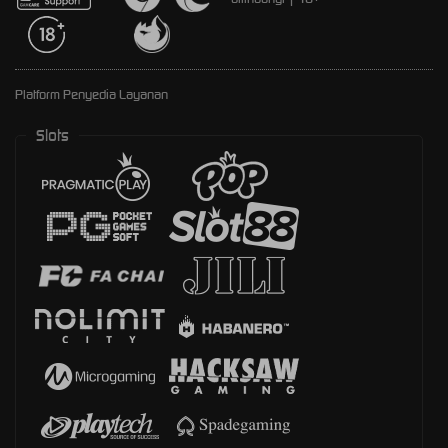
Platform Penyedia Layanan
Slots