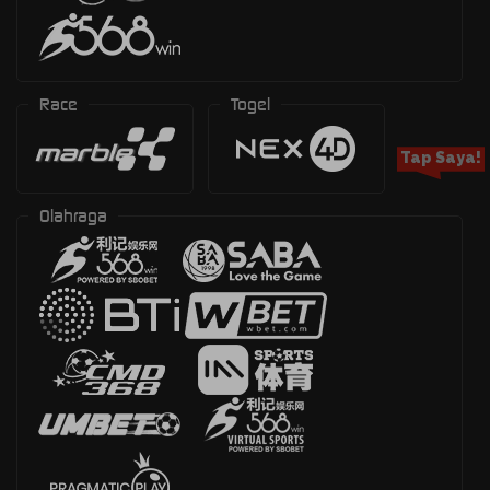
Race
Togel
Tap Saya!
Olahraga