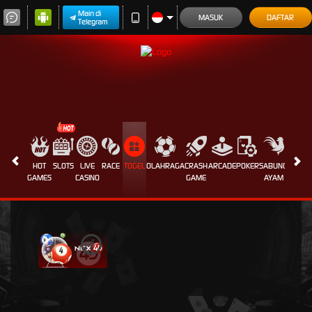
Main di
MASUK
DAFTAR
Telegram
HOT
SLOTS
LIVE
RACE
TOGEL
OLAHRAGA
CRASH
ARCADE
POKER
SABUNG
PROMO
GAMES
CASINO
GAME
AYAM
i