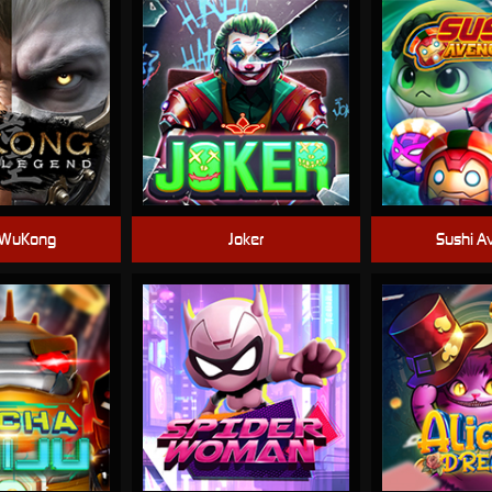
 WuKong
Joker
Sushi A