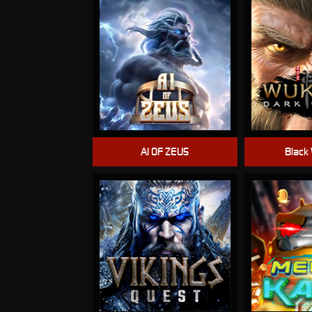
AI OF ZEUS
Black