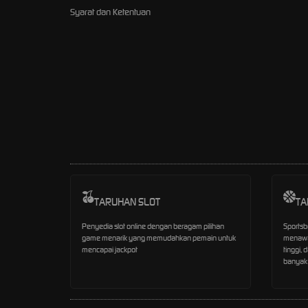
Syarat dan Ketentuan
TARUHAN SLOT
TA
Penyedia slot online dengan beragam pilihan
Sportsb
game menarik yang memudahkan pemain untuk
menawar
mencapai jackpot
tinggi,
banyak 