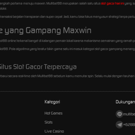
h langkah pertama menuju maxwin. Multibet88 merupakan salah satu situs
slot gacor hari ini
yang sud
okir.
 transaksi berjalan transparan dan super cepat. Jadi, kamu bisa fokus menyusun strategi tanpa pe
ne yang Gampang Maxwin
slot88 online terkenal banget di kalangan pemain lokal karena mekanisme oemainan yang ramah p
game slot88. Pola algoritma yang teratur bikin game satu ini masuk kategori slot gacor gampang
tus Slot Gacor Terpercaya
perbarui secara real-time oleh Multibet88 sebelum kamu memutar spin. Selalu mulai dengan taruhan 
Kategori
Dukunga
Hot Games
multib
Slots
+628
Live Casino