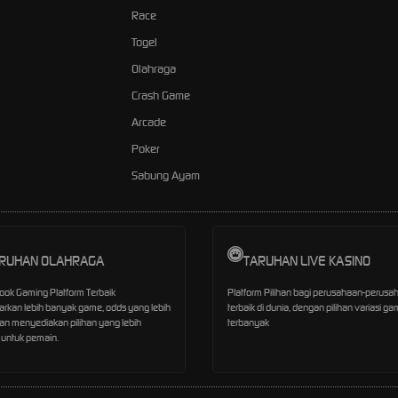
Race
Togel
Olahraga
Crash Game
Arcade
Poker
Sabung Ayam
RUHAN OLAHRAGA
TARUHAN LIVE KASINO
ook Gaming Platform Terbaik
Platform Pilihan bagi perusahaan-perusa
kan lebih banyak game, odds yang lebih
terbaik di dunia, dengan pilihan variasi g
 dan menyediakan pilihan yang lebih
terbanyak
untuk pemain.