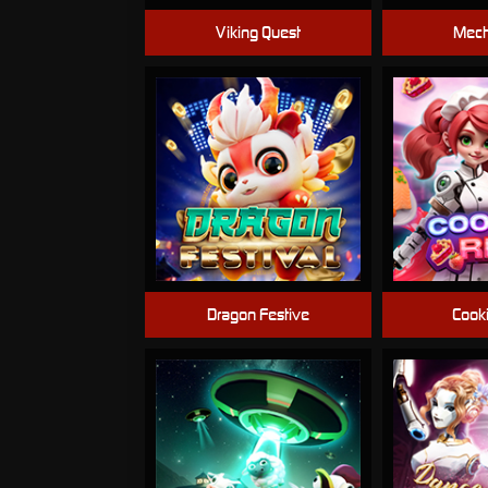
Viking Quest
Mech
Dragon Festive
Cook