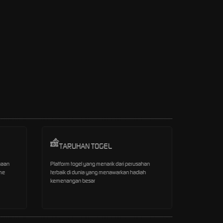
TARUHAN TOGEL
haan
Platform togel yang menarik dari perusahan
ame
terbaik di dunia yang menawarkan hadiah
kemenangan besar