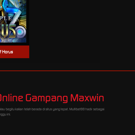
f Horus
88 Online Gampang Maxwin
u begitu kalian telah berada di situs yang tepat, Multibet88 hadir sebagai
ggu ini.