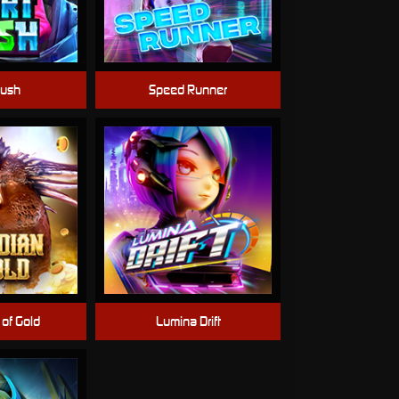
Rush
Speed Runner
of Gold
Lumina Drift