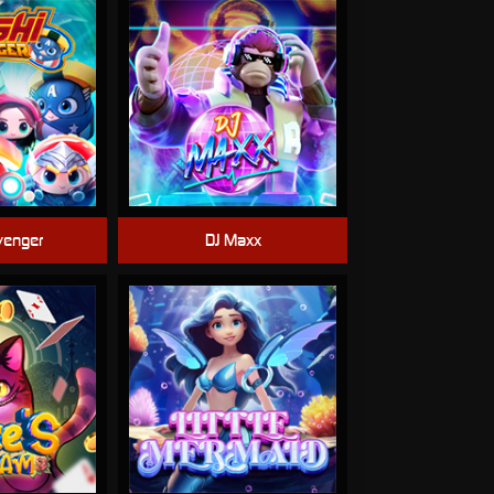
Mahjong Wins 2
venger
DJ Maxx