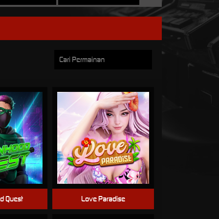
IDR
7,824,000.00
Mahjong Wins 2
bimano****n
IDR
5,472,000.00
Mahjong Wins 2
bimano****n
IDR
5,060,000.00
Mahjong Wins 2
bimano****n
IDR
4,892,000.00
Mahjong Wins 2
bimano****n
IDR
4,005,000.00
Mahjong Wins 2
muhamad****h
IDR
3,948,630.00
Gates of Olympus Super Scatter
d Quest
Love Paradise
bimano****n
IDR
3,798,000.00