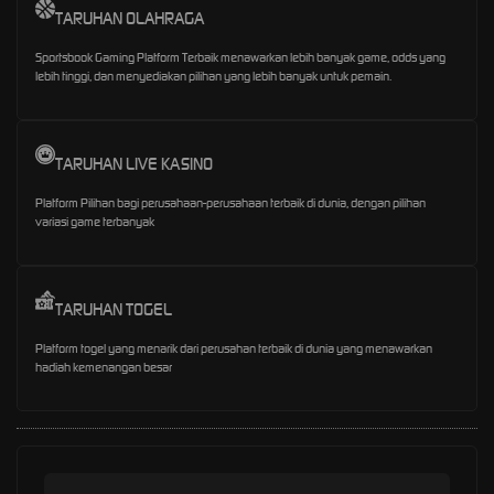
TARUHAN OLAHRAGA
Sportsbook Gaming Platform Terbaik menawarkan lebih banyak game, odds yang
lebih tinggi, dan menyediakan pilihan yang lebih banyak untuk pemain.
TARUHAN LIVE KASINO
Platform Pilihan bagi perusahaan-perusahaan terbaik di dunia, dengan pilihan
variasi game terbanyak
TARUHAN TOGEL
Platform togel yang menarik dari perusahan terbaik di dunia yang menawarkan
hadiah kemenangan besar