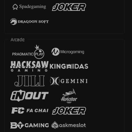
Arcade