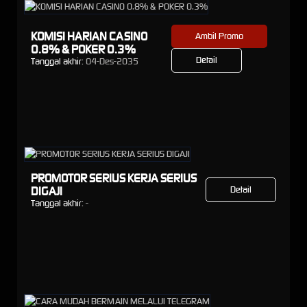
KOMISI HARIAN CASINO
Ambil Promo
0.8% & POKER 0.3%
Detail
Tanggal akhir:
04-Des-2035
PROMOTOR SERIUS KERJA SERIUS
DIGAJI
Detail
Tanggal akhir:
-