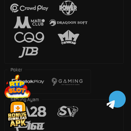
Poker
Sabung Ayam